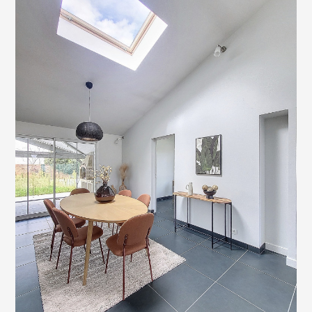
ACCUEIL
À PROPOS
RÉALISATIONS
CONCEPT & SERVICES
HOME STAGING POUR LES PROS
TARIFS
DEMANDE DE DEVIS
TÉMOIGNAGES
ARTICLES
CONDITIONS GÉNÉRALES
POLITIQUE DE CONFIDENTIALITÉ