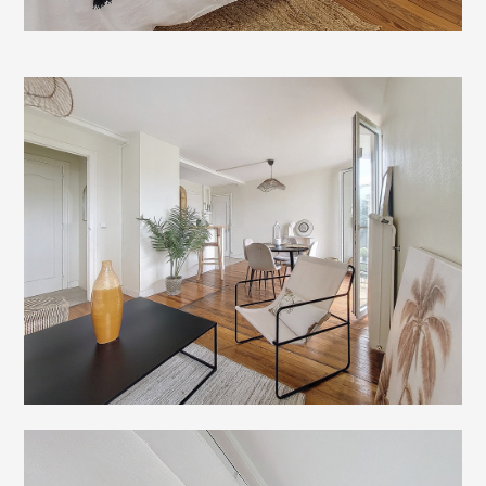
RÉALISATIONS
CONCEPT & SERVICES
HOME STAGING POUR LES PROS
TARIFS
DEMANDE DE DEVIS
TÉMOIGNAGES
ARTICLES
CONDITIONS GÉNÉRALES
POLITIQUE DE CONFIDENTIALITÉ