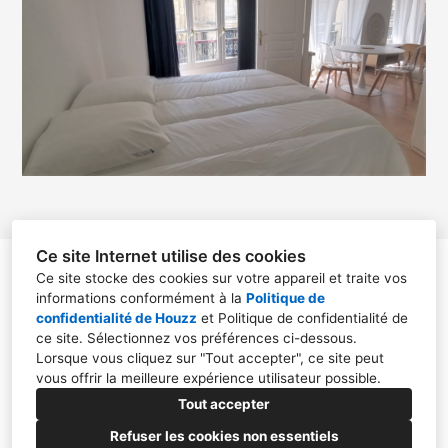
Ce site Internet utilise des cookies
christelle teyssier
Ce site stocke des cookies sur votre appareil et traite vos
informations conformément à la
Politique de
13 place paul et jean paul avisseau, Résidence les
confidentialité de Houzz
et
Politique de confidentialité de
Cépages, Appartement E10, 33300, Bordeaux
ce site
. Sélectionnez vos préférences ci-dessous.
Lorsque vous cliquez sur "Tout accepter", ce site peut
+33 6 18 27 84 90
vous offrir la meilleure expérience utilisateur possible.
christelle.teyssier2@gmail.com
Tout accepter
Refuser les cookies non essentiels