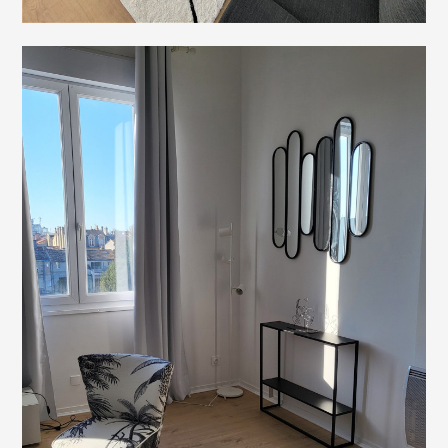
ACCUEIL
À PROPOS
RÉALISATIONS
CONCEPT & SERVICES
HOME STAGING POUR LES PROS
TARIFS
DEMANDE DE DEVIS
TÉMOIGNAGES
ARTICLES